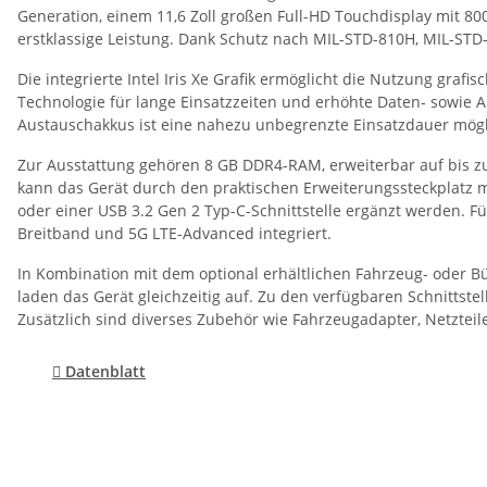
Generation, einem 11,6 Zoll großen Full-HD Touchdisplay mit 800
erstklassige Leistung. Dank Schutz nach MIL-STD-810H, MIL-STD
Die integrierte Intel Iris Xe Grafik ermöglicht die Nutzung gr
Technologie für lange Einsatzzeiten und erhöhte Daten- sowie 
Austauschakkus ist eine nahezu unbegrenzte Einsatzdauer mögl
Zur Ausstattung gehören 8 GB DDR4-RAM, erweiterbar auf bis zu
kann das Gerät durch den praktischen Erweiterungssteckplatz m
oder einer USB 3.2 Gen 2 Typ-C-Schnittstelle ergänzt werden. Fü
Breitband und 5G LTE-Advanced integriert.
In Kombination mit dem optional erhältlichen Fahrzeug- oder Bü
laden das Gerät gleichzeitig auf. Zu den verfügbaren Schnittst
Zusätzlich sind diverses Zubehör wie Fahrzeugadapter, Netztei

Datenblatt