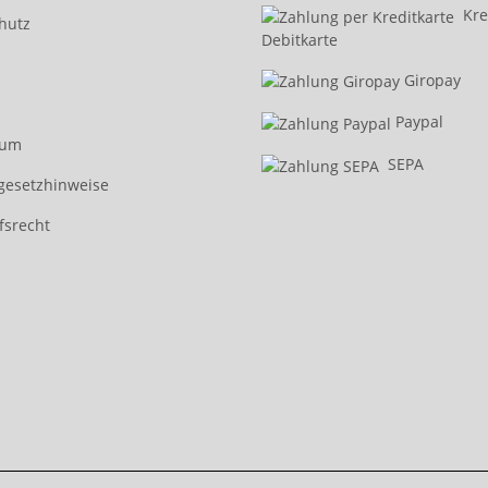
Kred
hutz
Debitkarte
Giropay
Paypal
sum
SEPA
egesetzhinweise
fsrecht