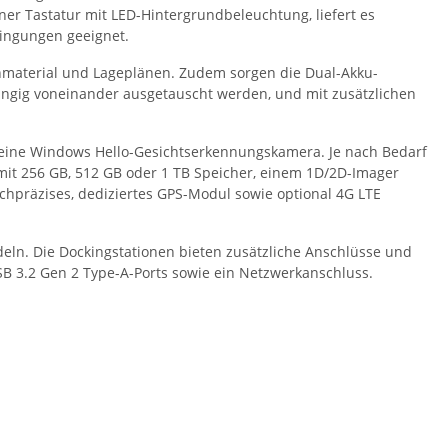
ner Tastatur mit LED-Hintergrundbeleuchtung, liefert es
dingungen geeignet.
tenmaterial und Lageplänen. Zudem sorgen die Dual-Akku-
hängig voneinander ausgetauscht werden, und mit zusätzlichen
r eine Windows Hello-Gesichtserkennungskamera. Je nach Bedarf
mit 256 GB, 512 GB oder 1 TB Speicher, einem 1D/2D-Imager
ochpräzises, dediziertes GPS-Modul sowie optional 4G LTE
deln. Die Dockingstationen bieten zusätzliche Anschlüsse und
USB 3.2 Gen 2 Type-A-Ports sowie ein Netzwerkanschluss.