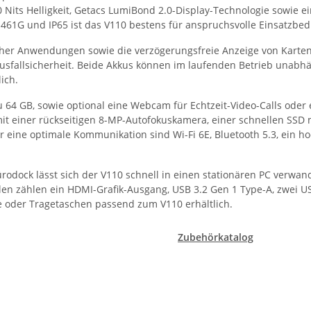
 Nits Helligkeit, Getacs LumiBond 2.0-Display-Technologie sowie ei
-461G und IP65 ist das V110 bestens für anspruchsvolle Einsatzbe
afischer Anwendungen sowie die verzögerungsfreie Anzeige von Kar
Ausfallsicherheit. Beide Akkus können im laufenden Betrieb unab
ich.
 64 GB, sowie optional eine Webcam für Echtzeit-Video-Calls ode
it einer rückseitigen 8-MP-Autofokuskamera, einer schnellen SSD 
r eine optimale Kommunikation sind Wi-Fi 6E, Bluetooth 5.3, ein h
rodock lässt sich der V110 schnell in einen stationären PC verwan
ellen zählen ein HDMI-Grafik-Ausgang, USB 3.2 Gen 1 Type-A, zwei 
le oder Tragetaschen passend zum V110 erhältlich.
Zubehörkatalog