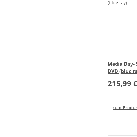
Media Bay- 
DVD (blue r
215,99 
zum Produ