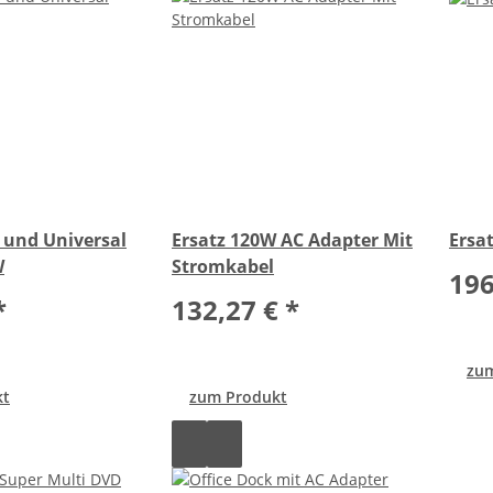
 und Universal
Ersatz 120W AC Adapter Mit
Ersa
W
Stromkabel
196
*
132,27 €
*
zu
kt
zum Produkt