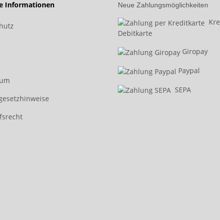
he Informationen
Neue Zahlungsmöglichkeiten
Kred
hutz
Debitkarte
Giropay
Paypal
sum
SEPA
egesetzhinweise
fsrecht