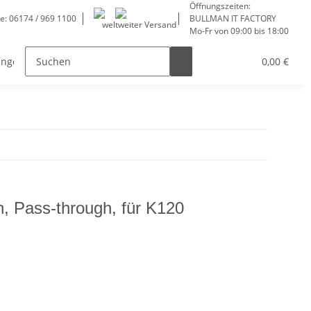
Öffnungszeiten:
ne: 06174 / 969 1100
BULLMAN IT FACTORY
weltweiter Versand
Mo-Fr von 09:00 bis 18:00
ungen
Service
0,00 €
n, Pass-through, für K120