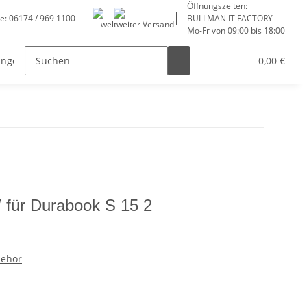
Öffnungszeiten:
ne: 06174 / 969 1100
BULLMAN IT FACTORY
weltweiter Versand
Mo-Fr von 09:00 bis 18:00
ungen
Service
0,00 €
W für Durabook S 15 2
behör