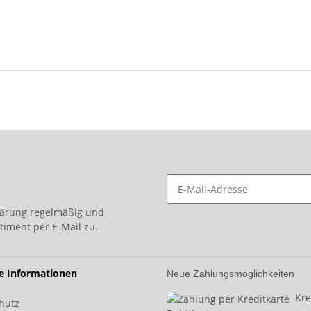
lärung
regelmäßig und
timent per E-Mail zu.
he Informationen
Neue Zahlungsmöglichkeiten
Kred
hutz