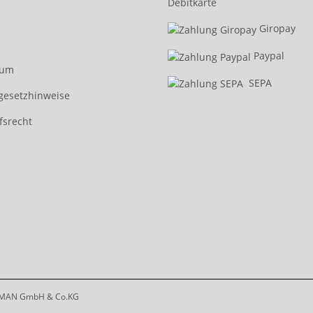
Debitkarte
Giropay
Paypal
sum
SEPA
egesetzhinweise
fsrecht
MAN GmbH & Co.KG