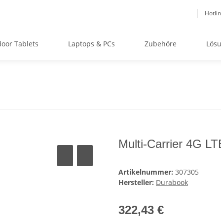
Hotli
oor Tablets
Laptops & PCs
Zubehöre
Lös
Multi-Carrier 4G LT
Artikelnummer:
307305
Hersteller:
Durabook
322,43 €