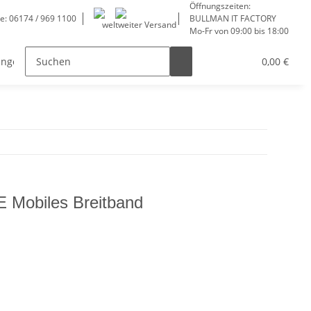
Öffnungszeiten:
ne: 06174 / 969 1100
BULLMAN IT FACTORY
weltweiter Versand
Mo-Fr von 09:00 bis 18:00
ungen
Service
0,00 €
E Mobiles Breitband