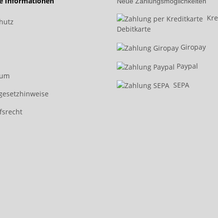
he Informationen
Neue Zahlungsmöglichkeiten
Kred
hutz
Debitkarte
Giropay
Paypal
sum
SEPA
egesetzhinweise
fsrecht