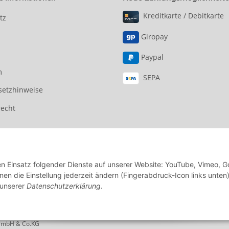
Kreditkarte / Debitkarte
tz
Giropay
Paypal
m
SEPA
setzhinweise
recht
den Einsatz folgender Dienste auf unserer Website: YouTube, Vimeo, G
en die Einstellung jederzeit ändern (Fingerabdruck-Icon links unten)
 unserer
Datenschutzerklärung
.
mbH & Co.KG